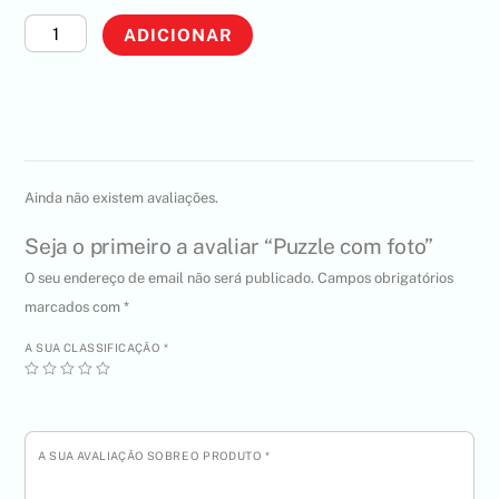
Quantidade
ADICIONAR
de
Puzzle
com
foto
Ainda não existem avaliações.
Seja o primeiro a avaliar “Puzzle com foto”
O seu endereço de email não será publicado.
Campos obrigatórios
marcados com
*
A SUA CLASSIFICAÇÃO
*
A SUA AVALIAÇÃO SOBRE O PRODUTO
*