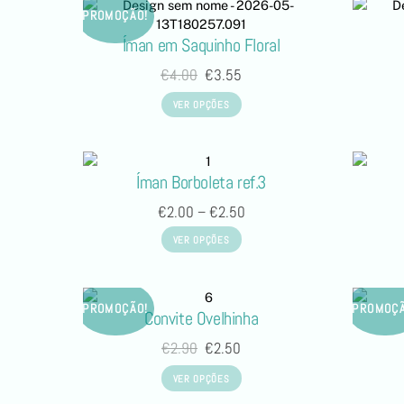
PROMOÇÃO!
Íman em Saquinho Floral
€
4.00
€
3.55
VER OPÇÕES
Íman Borboleta ref.3
€
2.00
–
€
2.50
VER OPÇÕES
PROMOÇÃO!
PROMOÇÃ
Convite Ovelhinha
€
2.90
€
2.50
VER OPÇÕES