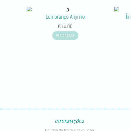
Lembrança Anjinho
Ím
€
14.00
VER OPÇÕES
INFORMAÇÕES
Política de troca e devolução