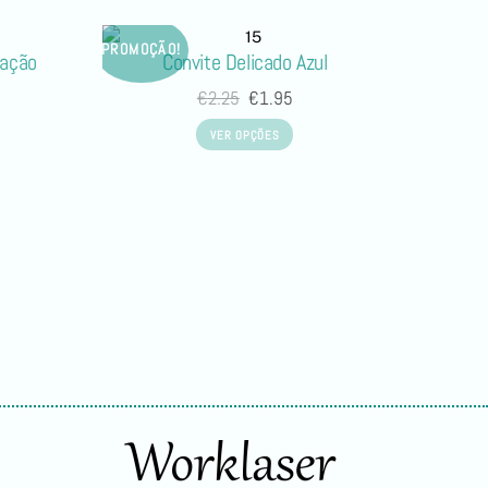
PROMOÇÃO!
vação
Convite Delicado Azul
€
2.25
€
1.95
VER OPÇÕES