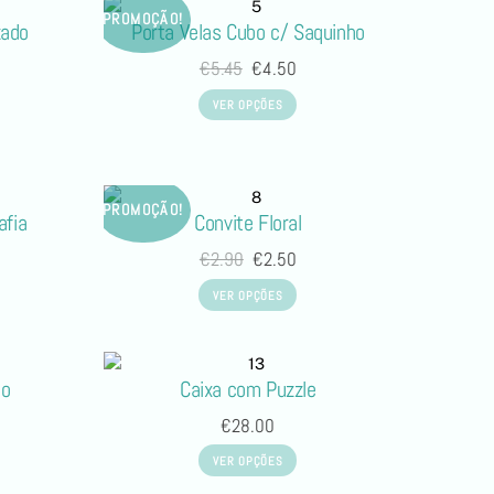
PROMOÇÃO!
zado
Porta Velas Cubo c/ Saquinho
€
5.45
€
4.50
VER OPÇÕES
PROMOÇÃO!
afia
Convite Floral
€
2.90
€
2.50
VER OPÇÕES
to
Caixa com Puzzle
€
28.00
VER OPÇÕES