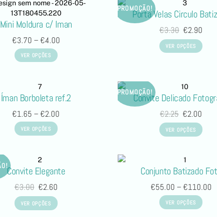
PROMOÇÃO!
Porta Velas Circulo Bati
Mini Moldura c/ Iman
€
3.30
€
2.90
€
3.70
–
€
4.00
VER OPÇÕES
VER OPÇÕES
PROMOÇÃO!
Íman Borboleta ref.2
Convite Delicado Fotogr
€
1.65
–
€
2.00
€
2.25
€
2.00
VER OPÇÕES
VER OPÇÕES
O!
Convite Elegante
Conjunto Batizado Fo
€
3.00
€
2.60
€
55.00
–
€
110.00
VER OPÇÕES
VER OPÇÕES