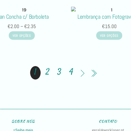
an Concha c/ Borboleta
Lembrança com Fotogra
€
2.00
–
€
2.35
€
15.00
VER OPÇÕES
VER OPÇÕES
1
2
3
4
SOBRE NÓS
CONTATO
+Saiba mais
geral@worklaser.pt