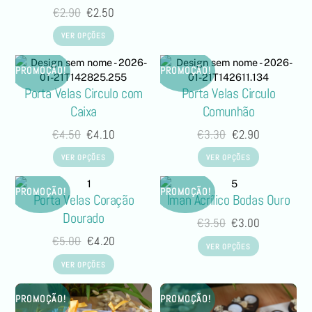
€
2.90
€
2.50
VER OPÇÕES
PROMOÇÃO!
PROMOÇÃO!
Porta Velas Circulo com
Porta Velas Circulo
Caixa
Comunhão
€
4.50
€
4.10
€
3.30
€
2.90
VER OPÇÕES
VER OPÇÕES
PROMOÇÃO!
PROMOÇÃO!
Porta Velas Coração
Íman Acrílico Bodas Ouro
Dourado
€
3.50
€
3.00
€
5.00
€
4.20
VER OPÇÕES
VER OPÇÕES
PROMOÇÃO!
PROMOÇÃO!