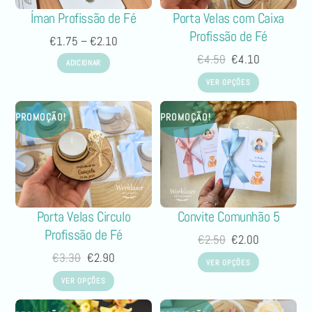
Íman Profissão de Fé
Porta Velas com Caixa
Profissão de Fé
€
1.75
–
€
2.10
€
4.50
€
4.10
ADICIONAR
VER OPÇÕES
PROMOÇÃO!
PROMOÇÃO!
Convite Comunhão 5
Porta Velas Circulo
Profissão de Fé
€
2.50
€
2.00
€
3.30
€
2.90
VER OPÇÕES
VER OPÇÕES