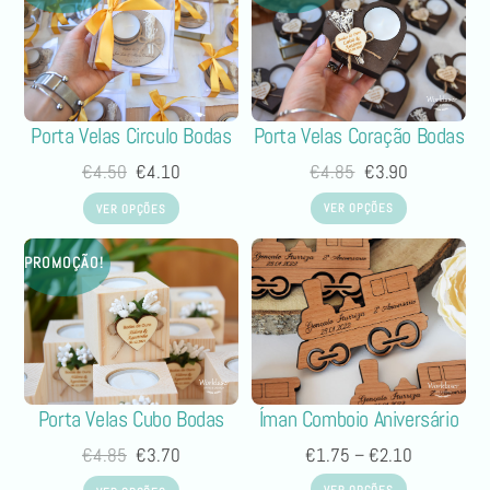
Porta Velas Coração Bodas
Porta Velas Circulo Bodas
€
4.85
€
3.90
€
4.50
€
4.10
VER OPÇÕES
VER OPÇÕES
PROMOÇÃO!
Porta Velas Cubo Bodas
Íman Comboio Aniversário
€
4.85
€
3.70
€
1.75
–
€
2.10
VER OPÇÕES