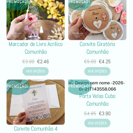
PROMOÇÃO!
PROMOÇÃO!
Marcador de Livro Acrílico
Convite Giratório
Comunhão
Comunhão
€
3.00
€
2.46
€
5.00
€
4.25
VER OPÇÕES
VER OPÇÕES
PROMOÇÃO!
PROMOÇÃO!
Porta Velas Cubo
Comunhão
€
4.85
€
3.90
VER OPÇÕES
Convite Comunhão 4