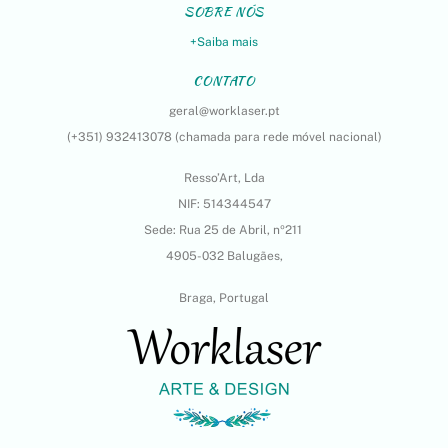
SOBRE NÓS
+Saiba mais
CONTATO
geral@worklaser.pt
(+351) 932413078 (chamada para rede móvel nacional)
Resso’Art, Lda
NIF: 514344547
Sede: Rua 25 de Abril, nº211
4905-032 Balugães,
Braga, Portugal