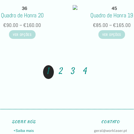
Quadro de Honra 20
Quadro de Honra 19
€
90.00
–
€
160.00
€
85.00
–
€
165.00
VER OPÇÕES
VER OPÇÕES
1
2
3
4
SOBRE NÓS
CONTATO
+Saiba mais
geral@worklaser.pt