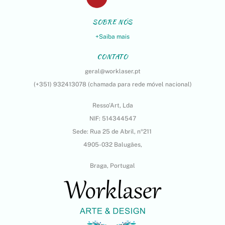
SOBRE NÓS
+Saiba mais
CONTATO
geral@worklaser.pt
(+351) 932413078 (chamada para rede móvel nacional)
Resso’Art, Lda
NIF: 514344547
Sede: Rua 25 de Abril, nº211
4905-032 Balugães,
Braga, Portugal