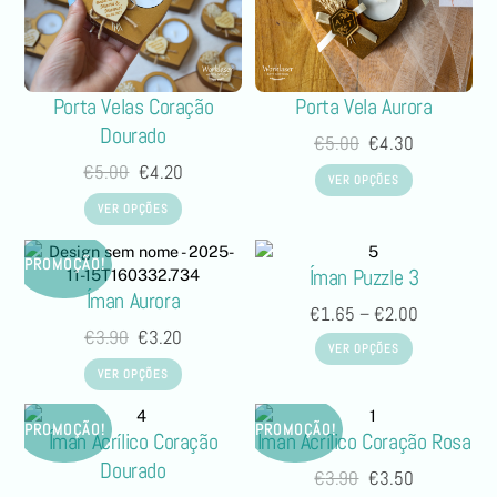
Porta Vela Aurora
Porta Velas Coração
Dourado
€
5.00
€
4.30
€
5.00
€
4.20
VER OPÇÕES
VER OPÇÕES
PROMOÇÃO!
Íman Puzzle 3
Íman Aurora
€
1.65
–
€
2.00
€
3.90
€
3.20
VER OPÇÕES
VER OPÇÕES
PROMOÇÃO!
PROMOÇÃO!
Íman Acrílico Coração
Íman Acrílico Coração Rosa
Dourado
€
3.90
€
3.50