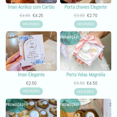
Íman Acrílico com Cartão
Porta chaves Elegante
€
4.65
€
4.25
€
3.00
€
2.70
VER OPÇÕES
VER OPÇÕES
PROMOÇÃO!
Porta Velas Magnólia
Íman Elegante
€
5.50
€
4.50
€
2.50
VER OPÇÕES
VER OPÇÕES
PROMOÇÃO!
PROMOÇÃO!