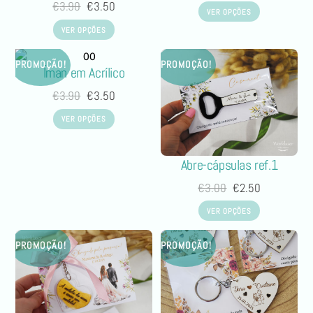
€
3.90
€
3.50
VER OPÇÕES
VER OPÇÕES
PROMOÇÃO!
PROMOÇÃO!
Íman em Acrílico
€
3.90
€
3.50
VER OPÇÕES
Abre-cápsulas ref.1
€
3.00
€
2.50
VER OPÇÕES
PROMOÇÃO!
PROMOÇÃO!