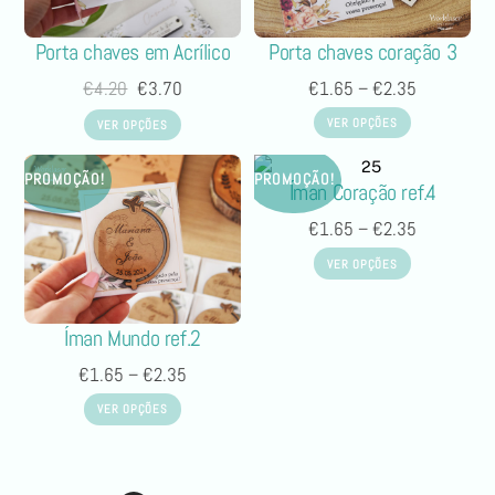
Porta chaves em Acrílico
Porta chaves coração 3
€
4.20
€
3.70
€
1.65
–
€
2.35
VER OPÇÕES
VER OPÇÕES
PROMOÇÃO!
PROMOÇÃO!
Íman Coração ref.4
€
1.65
–
€
2.35
VER OPÇÕES
Íman Mundo ref.2
€
1.65
–
€
2.35
VER OPÇÕES