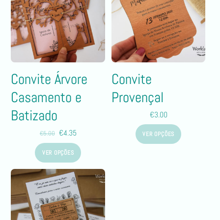
Convite Árvore
Convite
Casamento e
Provençal
Batizado
€
3.00
€
4.35
€
5.00
VER OPÇÕES
VER OPÇÕES