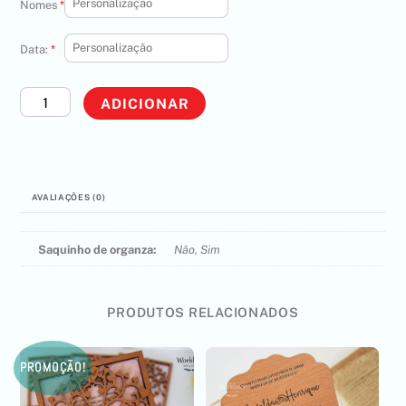
Nomes
*
Data:
*
Quantidade
ADICIONAR
de
Porta-
chaves
Matricula
AVALIAÇÕES (0)
Saquinho de organza:
Não, Sim
PRODUTOS RELACIONADOS
PROMOÇÃO!