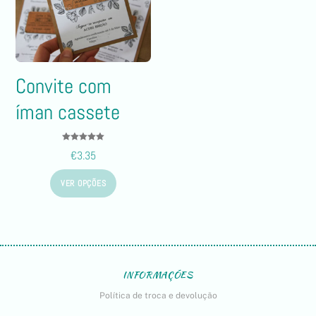
Convite com
íman cassete
Avaliação
€
3.35
5.00
de 5
VER OPÇÕES
INFORMAÇÕES
Política de troca e devolução