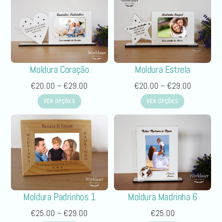
Moldura Coração
Moldura Estrela
€
20.00
–
€
29.00
€
20.00
–
€
29.00
VER OPÇÕES
VER OPÇÕES
Moldura Padrinhos 1
Moldura Madrinha 6
€
25.00
–
€
29.00
€
25.00